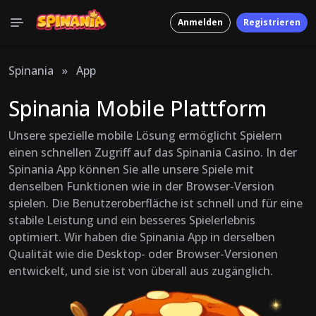
Anmelden
Registrieren
Spinania
»
App
Spinania Mobile Plattform
Unsere spezielle mobile Lösung ermöglicht Spielern
einen schnellen Zugriff auf das Spinania Casino. In der
Spinania App können Sie alle unsere Spiele mit
denselben Funktionen wie in der Browser-Version
spielen. Die Benutzeroberfläche ist schnell und für eine
stabile Leistung und ein besseres Spielerlebnis
optimiert. Wir haben die Spinania App in derselben
Qualität wie die Desktop- oder Browser-Versionen
entwickelt, und sie ist von überall aus zugänglich.