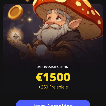
WILLKOMMENSBONI
€1500
+250 Freispiele
Jetzt Anmelden